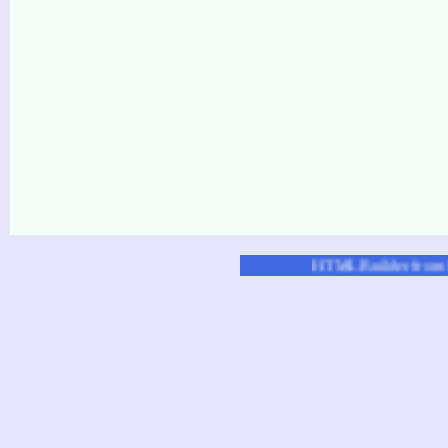
●
HTML Builder from Ex