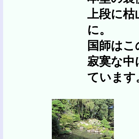
上段に枯山水、下段
に。
国師はこの恵林寺庭
寂寞な中にも流れを
ています