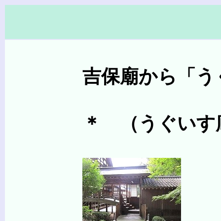
吉保廟から「うぐい
＊ （うぐいす廊