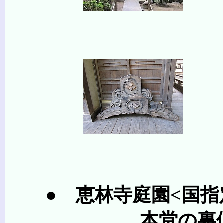
● 恵林寺庭園<国指
本堂の裏側には夢窓