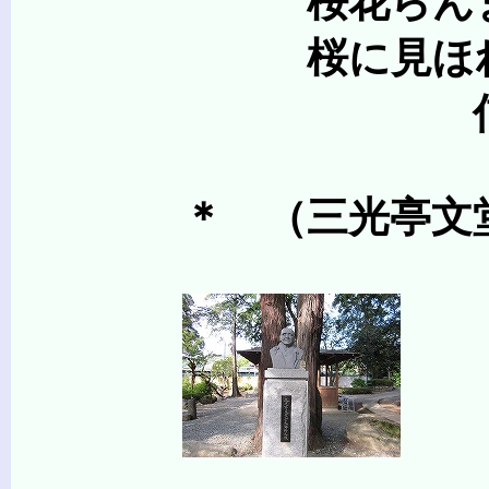
桜花らんまんのころ
桜に見ほれて詠
信玄直筆の詠歌
＊ （三光亭文堂会元