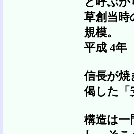
と呼ぶからだ
草創当時の規模はも
規模。
平成 4年（1992
信長が焼き討ちのとき
偈した「安禅は必ず
構造は一門一戸、楼