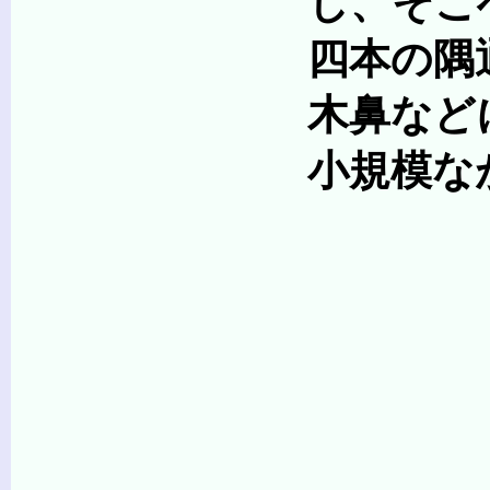
し、そこへ入る端緒
四本の隅通し柱は、
木鼻などに見られる
小規模ながら総体的