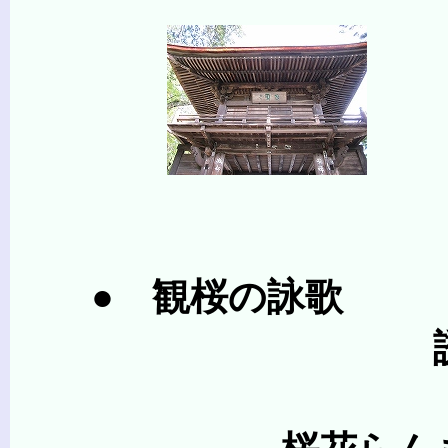
● 観桜の詠歌 
誘引ずば く
実こんこ