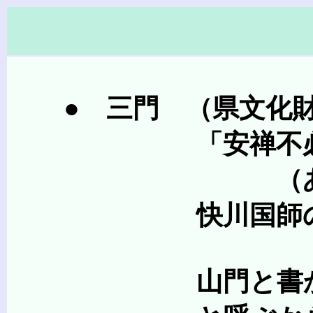
● 三門 （県文化財 
「安禅不必須山水
（あんぜんかなら
快川国師の遺偈（ゆ
山門と書かず三門と