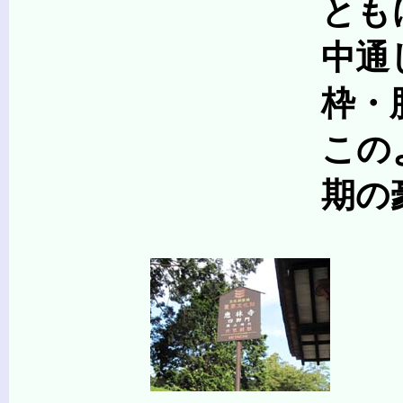
ともに円柱を用い、
中通しの本柱は控柱
枠・肘木・実肘木
このような極めて簡
期の豪放な気風を