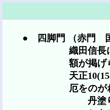
● 四脚門 （赤門 国重
織田信長により全山焼
額が掲げられ
天正10(1582)
厄をのがれま
丹塗りの門であると