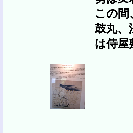
この間、佐和山城は
鼓丸、法華丸などが
は侍屋敷・足軽屋敷