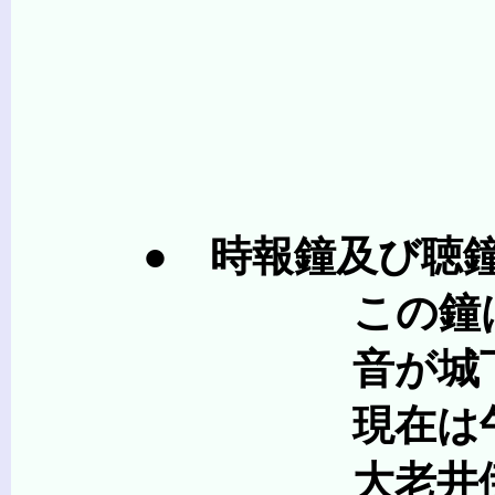
＜＜ 聴鐘
● 時報鐘及び聴鐘
この鐘は、12代藩主
音が城下の北の隅
現在は午前6時、9
大老井伊直弼は禅の