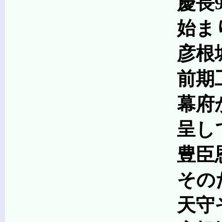
慶長9年(1604)
始まりま
彦根城の築城は、
前期工事は、本丸
幕府から6人の奉行
呈していま
豊臣恩顧の大名が多
そのため築城に必
天守そのものが大