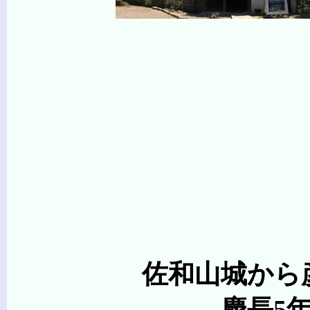
佐和山城から彦
慶長5年(1600年