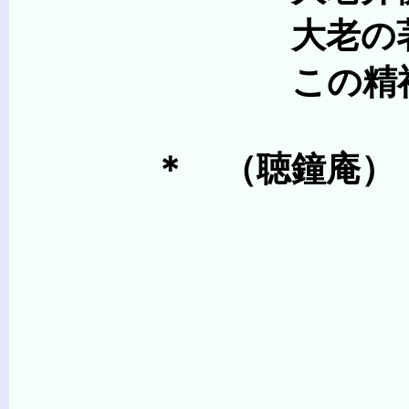
大老の著「茶の湯一
この精神をしのび、
＊ （聴鐘庵）