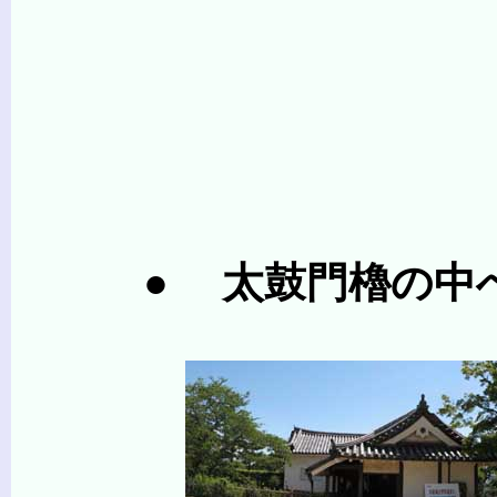
● 太鼓門櫓の中