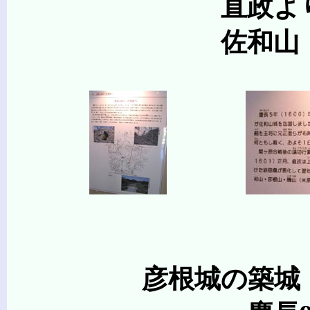
直政より後事を託さ
佐和山・彦根山・磯
彦根城の築城