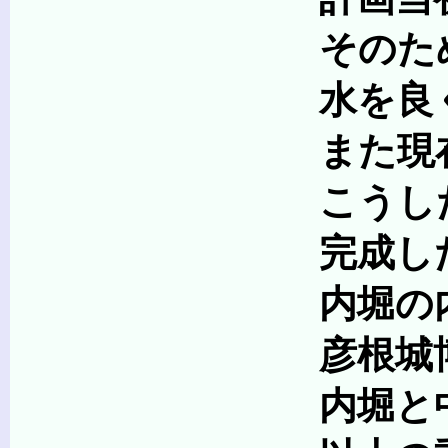
そのため松原内湖に注
水を良くし、琵
また現在の尾末町に
こうした大土木工事
完成した彦根城の城
内堀の内側の第一郭
彦根城博物館)な
内堀と中堀に囲まれ