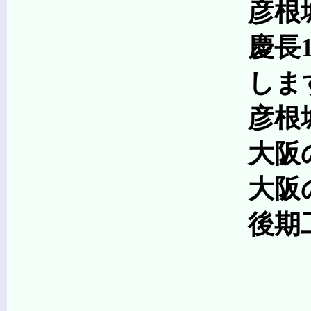
彦根城はリサイ
慶長19年(1614
します
彦根城の築城は一
大阪の陣に出陣し
大阪の陣後は、こ
後期工事は彦根藩単