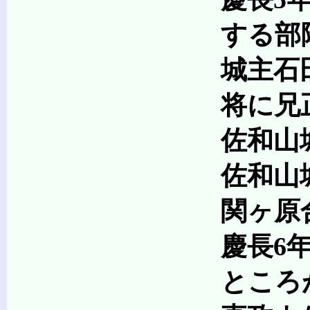
する部隊が佐和
城主石田三成は関ヶ
将に兄正澄らが
佐和山城の守りは固
佐和山城は落
関ヶ原合戦後の論功
慶長6年(1601)
ところが直政は、