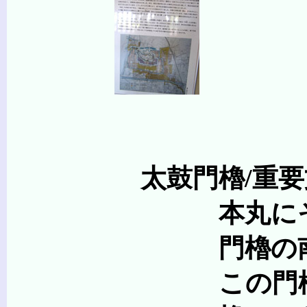
太鼓門櫓/重要
本丸にそびえる天守
門櫓の南には「く
この門櫓は、建物の