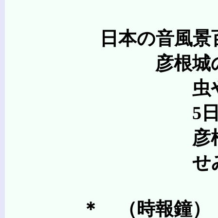
日本の音風景
彦根城の時報
虫や渓流、鐘や祭な
5日「日本の音風景
彦根城内から3時間
せみしぐれ、玄宮
＊ （時報鐘）