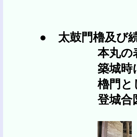
● 太鼓門櫓及び続櫓（
本丸の表口を
築城時に他の城か
櫓門としては珍しく
登城合図用の太鼓の